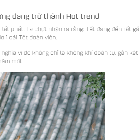
ờng đang trở thành Hot trend
lất phất. Ta chợt nhận ra rằng: Tết đang đến rất gầ
o 1 cái Tết đoàn viên.
nghĩa vì đó không chỉ là không khí đoàn tụ, gắn kết
năm mới.