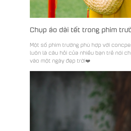
Chụp áo dài tết trong phim trư
Một số phim trường phù hợp với concpet 
luôn là câu hỏi của nhiều bạn trẻ nói 
vào một ngày đẹp trời❤️