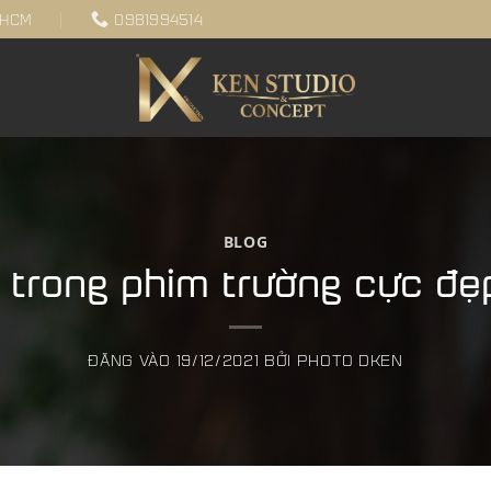
.HCM
0981994514
BLOG
t trong phim trường cực đẹ
ĐĂNG VÀO
19/12/2021
BỞI
PHOTO DKEN