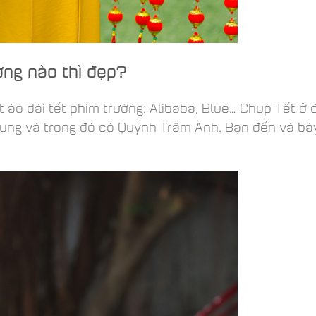
ờng nào thì đẹp?
áo dài tết phim trường: Alibaba, Blue… Chụp Tết ở đ
chung và trong đó có Quỳnh Trâm Anh. Bạn đến và bà