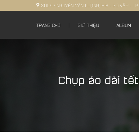
Bỏ
300/17 NGUYỄN VĂN LƯỢNG, F16 - GÒ VẤP - TP
qua
nội
TRANG CHỦ
GIỚI THIỆU
ALBUM
dung
Chụp áo dài tế